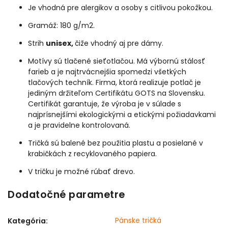
Je vhodná pre alergikov a osoby s citlivou pokožkou.
Gramáž: 180 g/m2.
Strih
unisex,
čiže vhodný aj pre dámy.
Motívy sú tlačené sieťotlačou. Má výbornú stálosť
farieb a je najtrvácnejšia spomedzi všetkých
tlačových techník. Firma, ktorá realizuje potlač je
jediným držiteľom Certifikátu GOTS na Slovensku.
Certifikát garantuje, že výroba je v súlade s
najprísnejšími ekologickými a etickými požiadavkami
a je pravidelne kontrolovaná.
Tričká sú balené bez použitia plastu a posielané v
krabičkách z recyklovaného papiera.
V tričku je možné rúbať drevo.
Dodatočné parametre
Pánske tričká
Kategória
: