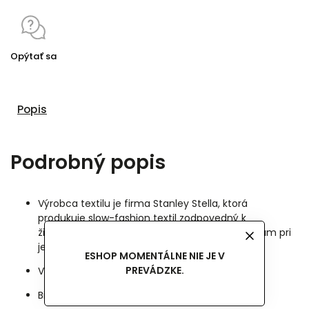
Opýtať sa
Popis
Podrobný popis
Výrobca textilu je firma Stanley Stella, ktorá
produkuje slow-fashion textil zodpovedný k
životnému prostrediu a pracovným podmienkam pri
jeho výrobe.
ESHOP MOMENTÁLNE NIE JE V
PREVÁDZKE.
Vyrobené zo 100% organickej bavlny.
Bio bavlna je priedušná a neelektrizuje.