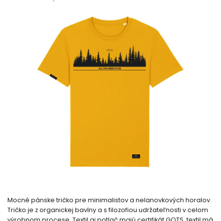
Mocné pánske tričko pre minimalistov a nelanovkových horalov.
Tričko je z organickej bavlny a s filozofiou udržateľnosti v celom
výrobnom procese. Textil aj potlač majú certifikát GOTS, textil má