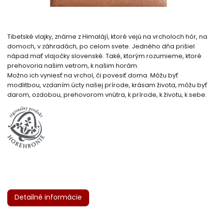
Tibetské vlajky, známe z Himalájí, ktoré vejú na vrcholoch hôr, na
domoch, v záhradách, po celom svete. Jedného dňa prišiel
nápad mať vlajočky slovenské. Také, ktorým rozumieme, ktoré
prehovoria našim vetrom, k našim horám.
Možno ich vyniesť na vrchol, či povesiť doma. Môžu byť
modlitbou, vzdaním úcty našej prírode, krásam života, môžu byť
darom, ozdobou, prehovorom vnútra, k prírode, k životu, k sebe.
Detailné informácie