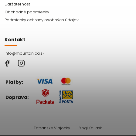
Udržateľnosť
Obchodné podmienky
Podmienky ochrany osobných údajov
Kontakt
info
@
mountanica.sk
Facebook
Instagram
Platby:
Doprava:
Tatranske Vlajocky
Yogi Kailash