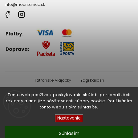
info
@
mountanica.sk
Facebook
Instagram
Platby:
Doprava:
Tatranske Vlajocky
Yogi Kailash
Tento web používa k poskytovaniu služieb, personalizácii
Facebook
Instagram
reklamy a analýze návštevnosti súbory cookie. Používáním
tohto webu s tým súhlasíte.
Nastavenie
Copyright 2026
Mountanica
. Všetky práva vyhradené.
Súhlasím
Vytvoril
Shoptet
| Design
Shoptak.cz