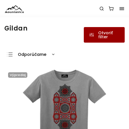
Gildan
Otvoriť
filter
Odporúčame
Najlacnejšie
Najdrahšie
Výpredaj
Abecedne