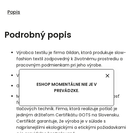
Popis
Podrobný popis
Výrobca textilu je firma Gildan, ktorá produkuje slow-
fashion textil zodpovedný k životnému prostrediu a
pracovným podmienkam pri jeho výrobe.
Vyrobené zo 100% bavlny.
ESHOP MOMENTÁLNE NIE JE V
Gramáž: 153 g/m2.
PREVÁDZKE.
Motívy sú tlačené sieťotlačou. Má výbornú stálosť
farieb a je najtrvácnejšia spomedzi všetkých
tlačových techník. Firma, ktorá realizuje potlač je
jediným držiteľom Certifikátu GOTS na Slovensku.
Certifikát garantuje, že výroba je v súlade s
najprísnejšími ekologickými a etickými požiadavkami