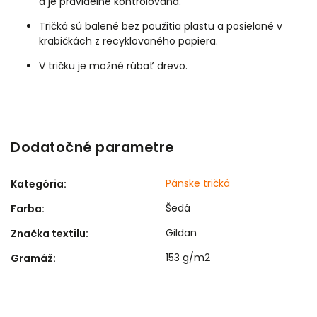
a je pravidelne kontrolovaná.
Tričká sú balené bez použitia plastu a posielané v
krabičkách z recyklovaného papiera.
V tričku je možné rúbať drevo.
Dodatočné parametre
Pánske tričká
Kategória
:
Šedá
Farba
:
Gildan
Značka textilu
:
153 g/m2
Gramáž
: