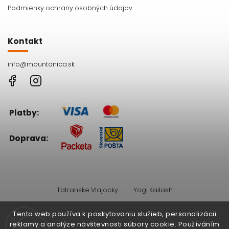
Podmienky ochrany osobných údajov
Kontakt
info
@
mountanica.sk
Facebook
Instagram
Platby:
Doprava:
Tatranske Vlajocky
Yogi Kailash
Tento web používa k poskytovaniu služieb, personalizácii
Facebook
Instagram
reklamy a analýze návštevnosti súbory cookie. Používáním